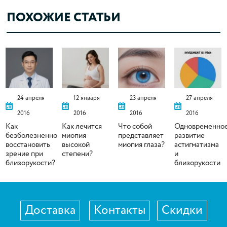
ПОХОЖИЕ СТАТЬИ
24 апреля
12 января
23 апреля
27 апреля
2016
2016
2016
2016
Как
Как лечится
Что собой
Одновременно
безболезненно
миопия
представляет
развитие
восстановить
высокой
миопия глаза?
астигматизма
зрение при
степени?
и
близорукости?
близорукости
Доставка
Контакты
Скидки