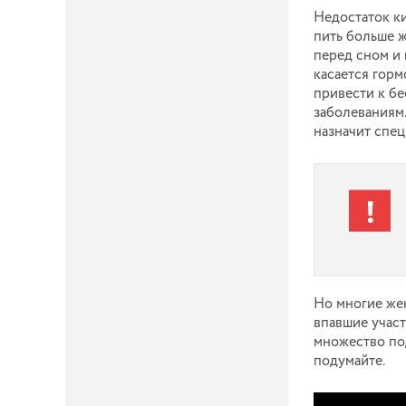
Недостаток к
пить больше ж
перед сном и
касается горм
привести к б
заболеваниям.
назначит спец
Но многие же
впавшие участ
множество под
подумайте.