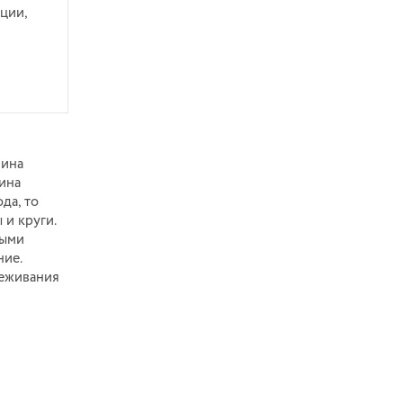
ции,
чина
ина
да, то
 и круги.
ными
ние.
реживания