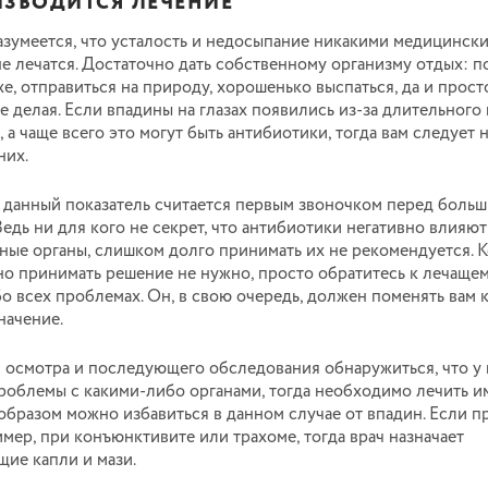
ИЗВОДИТСЯ ЛЕЧЕНИЕ
азумеется, что усталость и недосыпание никакими медицинск
е лечатся. Достаточно дать собственному организму отдых: по
е, отправиться на природу, хорошенько выспаться, да и прост
не делая. Если впадины на глазах появились из-за длительного
 а чаще всего это могут быть антибиотики, тогда вам следует 
них.
о данный показатель считается первым звоночком перед боль
едь ни для кого не секрет, что антибиотики негативно влияют
ые органы, слишком долго принимать их не рекомендуется. К
о принимать решение не нужно, просто обратитесь к лечащем
о всех проблемах. Он, в свою очередь, должен поменять вам 
начение.
 осмотра и последующего обследования обнаружиться, что у 
роблемы с какими-либо органами, тогда необходимо лечить и
образом можно избавиться в данном случае от впадин. Если 
имер, при конъюнктивите или трахоме, тогда врач назначает
ие капли и мази.