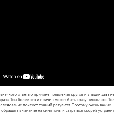
значного ответа о причине появления кругов и впадин дать н
врача. Тем более что и причин может быть сразу несколько. То
следование покажет точный результат. Поэтому очень важно
 обращать внимание на симптомы и стараться скорей устрани