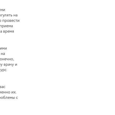
ими
гулять на
о провести
 приема
на время
шими
 на
онечно,
у врачу и
курс
вас
менно их.
проблемы с