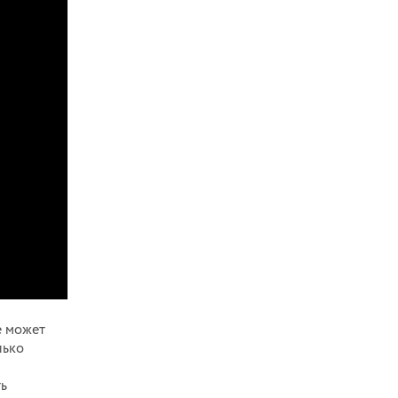
е может
лько
ть