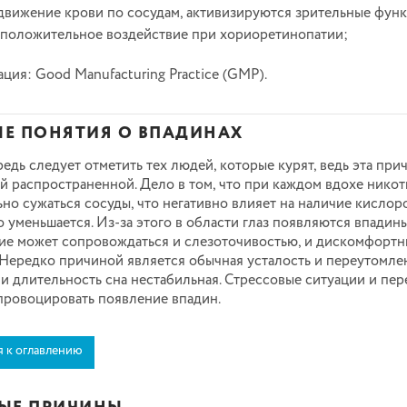
движение крови по сосудам, активизируются зрительные функ
 положительное воздействие при хориоретинопатии;
ция: Good Manufacturing Practice (GMP).
Е ПОНЯТИЯ О ВПАДИНАХ
едь следует отметить тех людей, которые курят, ведь эта при
й распространенной. Дело в том, что при каждом вдохе никот
но сужаться сосуды, что негативно влияет на наличие кислоро
о уменьшается. Из-за этого в области глаз появляются впадины
ие может сопровождаться и слезоточивостью, и дискомфорт
Нередко причиной является обычная усталость и переутомле
и длительность сна нестабильная. Стрессовые ситуации и пе
провоцировать появление впадин.
я к оглавлению