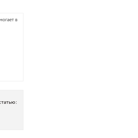
могает в
статью: