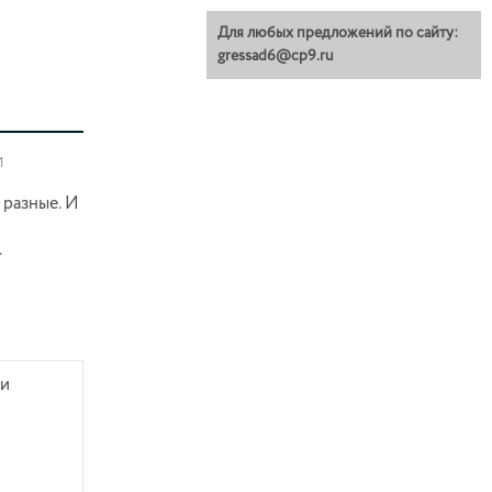
Для любых предложений по сайту:
gressad6@cp9.ru
1
 разные.
И
.
 и