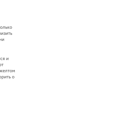
только
низить
они
ся и
ют
 желтом
орить о