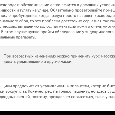
ислорода и обезвоживание легко лечится в домашних условия
идкости и гулять на улице. Обязательно проветривайте поме
 после пробуждения, когда воздух просто насыщен кислородо
онального сбоя, то это проблема достаточно серьезная, так ка
есплодию, выпадению волос, пигментации кожи и очень многи
 В этом случае нужно пройти обследование у эндокринолога,
иальные препараты.
При возрастных изменениях можно применить курс массажа
делать увлажняющие и другие маски.
нщины предпочитают устанавливать имплантаты, которые быс
ки вокруг глаз. Конечно, решать только пациенту, но здесь су
водных камней, поэтому, прежде чем согласиться, тысячу раз