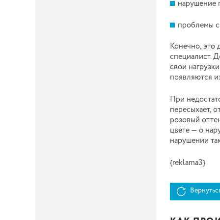
нарушение 
проблемы с
Конечно, это 
специалист. Д
свои нагрузки
появляются из
При недостато
пересыхает, 
розовый оттен
цвете — о нар
нарушении так
{reklama3}
Вернутьс