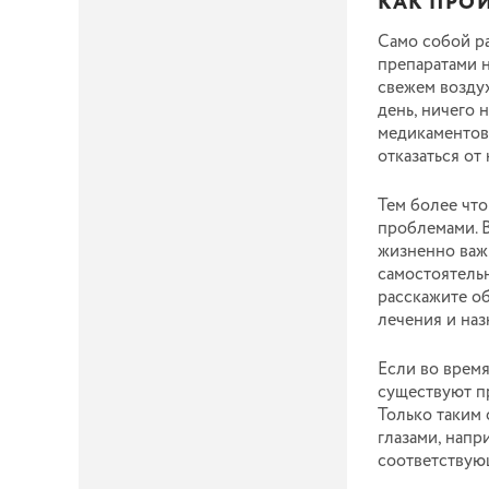
КАК ПРО
Само собой р
препаратами н
свежем воздух
день, ничего 
медикаментов,
отказаться от 
Тем более чт
проблемами. В
жизненно важн
самостоятельн
расскажите об
лечения и наз
Если во время
существуют п
Только таким 
глазами, напр
соответствующ