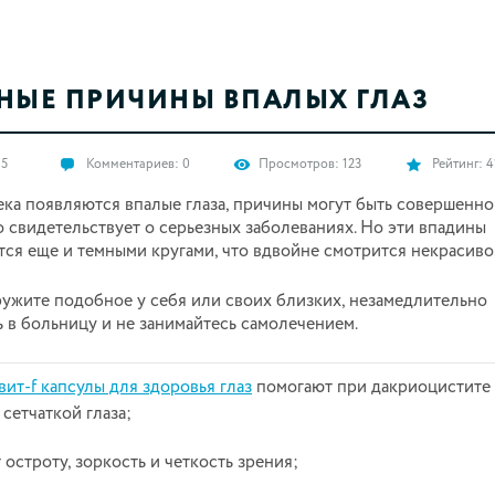
НЫЕ ПРИЧИНЫ ВПАЛЫХ ГЛАЗ
15
Комментариев:
0
Просмотров:
123
Рейтинг:
4
ека появляются впалые глаза, причины могут быть совершенно
о свидетельствует о серьезных заболеваниях. Но эти впадины
ся еще и темными кругами, что вдвойне смотрится некрасиво
ружите подобное у себя или своих близких, незамедлительно
 в больницу и не занимайтесь самолечением.
ит-f капсулы для здоровья глаз
помогают при дакриоцистите
сетчаткой глаза;
остроту, зоркость и четкость зрения;