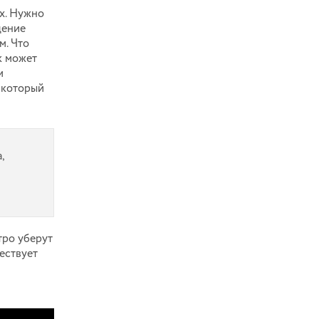
х. Нужно
щение
м. Что
к может
м
 который
,
тро уберут
ществует