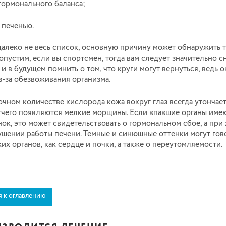
гормонального баланса;
 печенью.
далеко не весь список, основную причину может обнаружить 
опустим, если вы спортсмен, тогда вам следует значительно с
 и в будущем помнить о том, что круги могут вернуться, ведь 
-за обезвоживания организма.
чном количестве кислорода кожа вокруг глаз всегда утончает
отчего появляются мелкие морщины. Если впавшие органы име
ок, это может свидетельствовать о гормональном сбое, а при
ушении работы печени. Темные и синюшные оттенки могут гов
их органов, как сердце и почки, а также о переутомляемости.
я к оглавлению