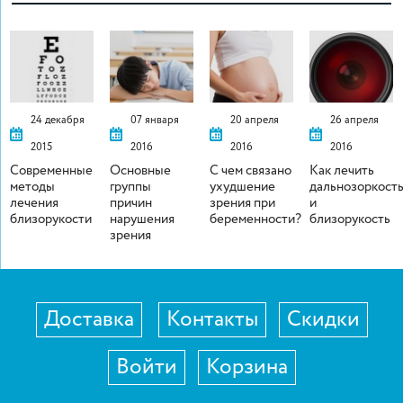
24 декабря
07 января
20 апреля
26 апреля
2015
2016
2016
2016
Современные
Основные
С чем связано
Как лечить
методы
группы
ухудшение
дальнозоркост
лечения
причин
зрения при
и
близорукости
нарушения
беременности?
близорукость
зрения
Доставка
Контакты
Скидки
Войти
Корзина